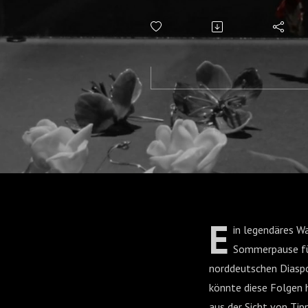
E
in legendäres W
Sommerpause für
norddeutschen Diaspo
könnte diese Folgen 
aus der Sicht von Tipp