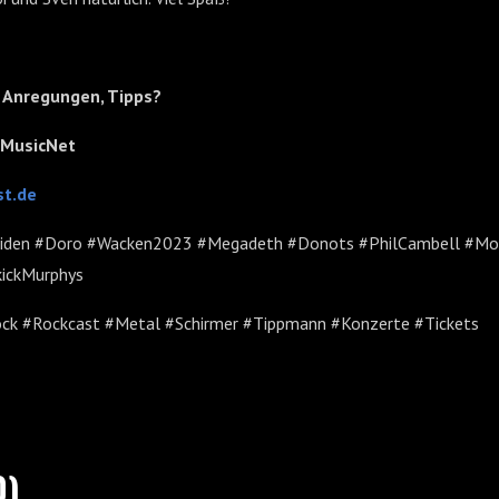
 Anregungen, Tipps?
kMusicNet
t.de
iden #Doro #Wacken2023 #Megadeth #Donots #PhilCambell #Mo
ickMurphys
ck #Rockcast #Metal #Schirmer #Tippmann #Konzerte #Tickets
0)