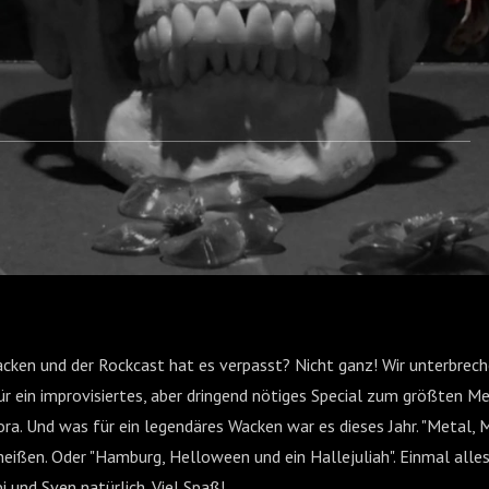
acken und der Rockcast hat es verpasst? Nicht ganz! Wir unterbrec
 ein improvisiertes, aber dringend nötiges Special zum größten Me
ra. Und was für ein legendäres Wacken war es dieses Jahr. "Metal,
heißen. Oder "Hamburg, Helloween und ein Hallejuliah". Einmal all
i und Sven natürlich. Viel Spaß!