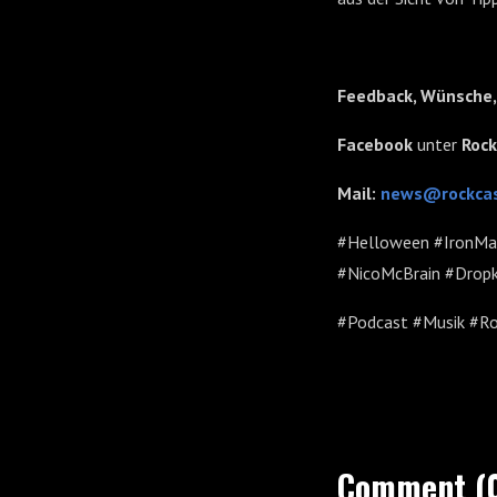
Feedback, Wünsche,
Facebook
unter
Roc
Mail:
news@rockcas
#Helloween #IronMa
#NicoMcBrain #Dropk
#Podcast #Musik #Ro
Comment (